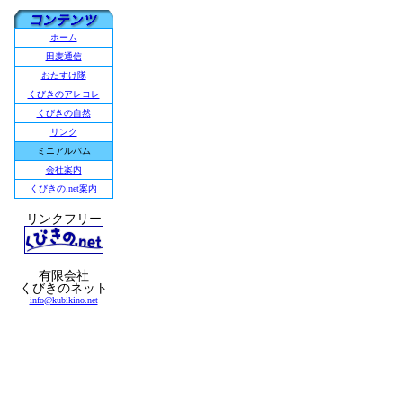
ホーム
田麦通信
おたすけ隊
くびきのアレコレ
くびきの自然
リンク
ミニアルバム
会社案内
くびきの.net案内
リンクフリー
有限会社
くびきのネット
info@kubikino.net