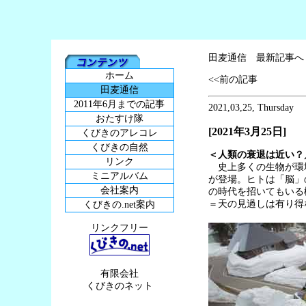
田麦通信 最新記事へ
ホーム
<<前の記事
田麦通信
2011年6月までの記事
2021,03,25, Thursday
おたすけ隊
[2021年3月25日]
くびきのアレコレ
くびきの自然
＜人類の衰退は近い？
リンク
史上多くの生物が環境
ミニアルバム
が登場。ヒトは「脳」
会社案内
の時代を招いてもいる
＝天の見過しは有り得
くびきの.net案内
リンクフリー
有限会社
くびきのネット