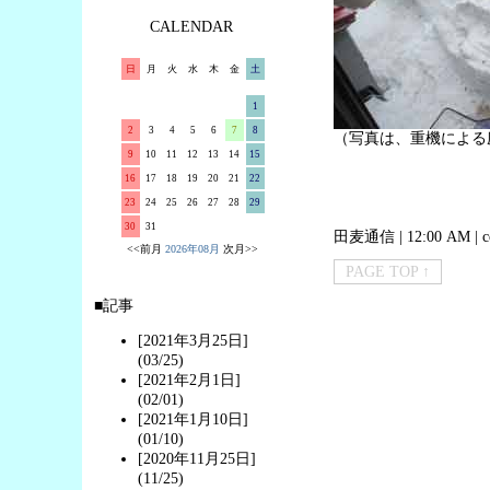
CALENDAR
日
月
火
水
木
金
土
1
2
3
4
5
6
7
8
（写真は、重機による庭
9
10
11
12
13
14
15
16
17
18
19
20
21
22
23
24
25
26
27
28
29
30
31
田麦通信
| 12:00 AM |
c
<<前月
2026年08月
次月>>
PAGE TOP ↑
■記事
[2021年3月25日]
(03/25)
[2021年2月1日]
(02/01)
[2021年1月10日]
(01/10)
[2020年11月25日]
(11/25)