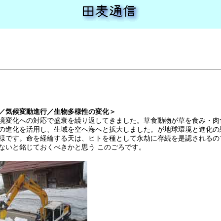
／気候変動進行／生物多様性の変化＞
変化への対応で盛衰を繰り返してきました。草食動物が草を食み・肉
の進化を活用し、生域を空へ海へと拡大しました。が地球環境と進化の
様です。命を経綸する天は、ヒトを種として永劫に存続を是認されるの
ないと銘じておくべきかと思う このごろです。