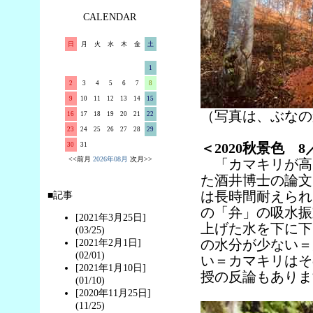
CALENDAR
日
月
火
水
木
金
土
1
2
3
4
5
6
7
8
9
10
11
12
13
14
15
（写真は、ぶなの森
16
17
18
19
20
21
22
23
24
25
26
27
28
29
＜2020秋景色
30
31
<<前月
2026年08月
次月>>
「カマキリが高い
た酒井博士の論文
は長時間耐えられ
■記事
の「弁」の吸水振
[2021年3月25日]
上げた水を下に下
(03/25)
の水分が少ない＝
[2021年2月1日]
(02/01)
い＝カマキリはそ
[2021年1月10日]
授の反論もありま
(01/10)
[2020年11月25日]
(11/25)