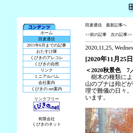
田麦通信 最新記事へ
ホーム
<<前の記事
次の記事>>
田麦通信
2011年6月までの記事
2020,11,25, Wedne
おたすけ隊
[2020年11月25日
くびきのアレコレ
くびきの自然
＜2020秋景色 
リンク
樹木の種類により
ミニアルバム
会社案内
山のブナは殆どが
くびきの.net案内
理で難儀の日々。
います。
リンクフリー
有限会社
くびきのネット