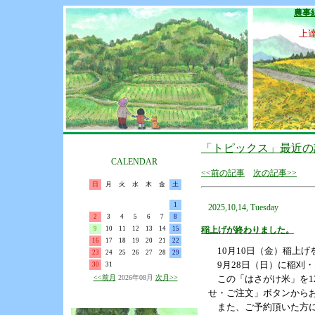
農事
上
「トピックス」最近の
CALENDAR
<<前の記事
次の記事>>
日
月
火
水
木
金
土
1
2025,10,14, Tuesday
2
3
4
5
6
7
8
9
10
11
12
13
14
15
稲上げが終わりました。
16
17
18
19
20
21
22
10月10日（金）稲上げ
23
24
25
26
27
28
29
9月28日（日）に稲刈
30
31
<<前月
2026年08月
次月>>
この「はさがけ米」を12
せ・ご注文」ボタンから
また、ご予約頂いた方に