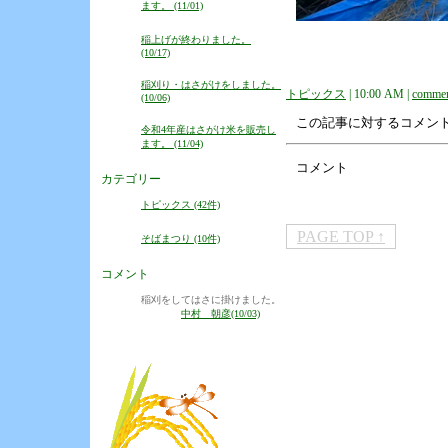
ます。 (11/01)
稲上げが終わりました。
(10/17)
稲刈り・はさがけをしました。
トピックス
| 10:00 AM |
commen
(10/06)
この記事に対するコメン
令和4年産はさがけ米を販売し
ます。 (11/04)
コメント
カテゴリー
トピックス (42件)
PAGE TOP ↑
そばまつり (10件)
コメント
稲刈をしてはさに掛けました。
中村 朝彦(10/03)