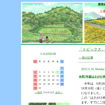
農事
上
「トピックス」
CALENDAR
<<前の記事
日
月
火
水
木
金
土
1
2025,11,10, Monday
2
3
4
5
6
7
8
9
10
11
12
13
14
15
令和7年産はさがけ
16
17
18
19
20
21
22
今年は、9月2
23
24
25
26
27
28
29
10月10日（金
30
31
<<前月
2026年08月
次月>>
になりました
この「はさがけ米
ます。すでにご