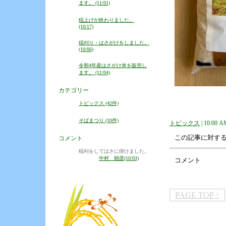
ます。 (11/01)
稲上げが終わりました。
(10/17)
稲刈り・はさがけをしました。
(10/06)
令和4年産はさがけ米を販売し
ます。 (11/04)
カテゴリー
トピックス (42件)
そばまつり (10件)
トピックス
| 10:00 A
この記事に対す
コメント
稲刈をしてはさに掛けました。
中村 朝彦(10/03)
コメント
PAGE TOP ↑